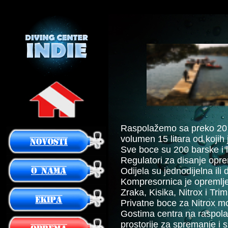
Raspolažemo sa preko 20 k
volumen 15 litara od kojih 
Sve boce su 200 barske i i
Regulatori za disanje opr
Odijela su jednodijelna ili
Kompresornica je opremlj
Zraka, Kisika, Nitrox i Tr
Privatne boce za Nitrox mor
Gostima centra na raspola
prostorije za spremanje i 